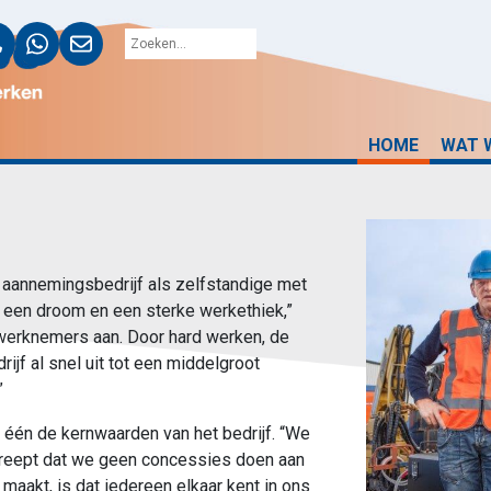
HOME
WAT 
 aannemingsbedrijf als zelfstandige met
d een droom en een sterke werkethiek,”
e werknemers aan. Door hard werken, de
rijf al snel uit tot een middelgroot
”
 één de kernwaarden van het bedrijf. “We
streept dat we geen concessies doen aan
 maakt, is dat iedereen elkaar kent in ons